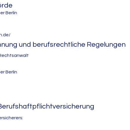
örde
r Berlin
n.de/
hnung und berufsrechtliche Regelungen
 Rechtsanwalt
r Berlin
erufshaftpflichtversicherung
rsicherers: