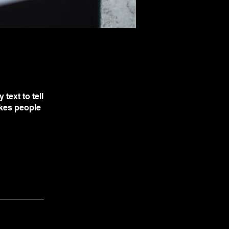
text to tell
akes people
App öffnen